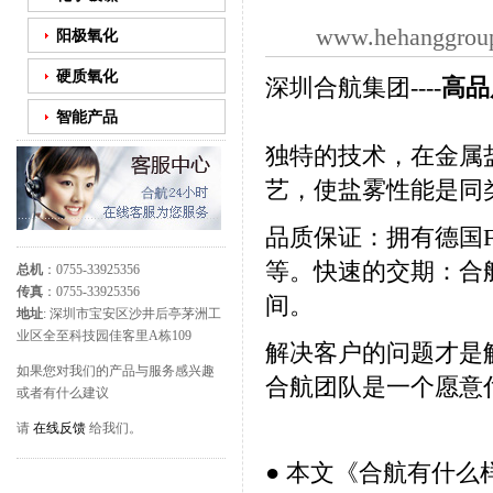
www.hehanggrou
阳极氧化
硬质氧化
深圳合航集团----
高品
智能产品
独特的技术，在金属
艺，使盐雾性能是同
品质保证：拥有德国Fi
等。快速的交期：合
总机
：0755-33925356
传真
：0755-33925356
间。
地址
: 深圳市宝安区沙井后亭茅洲工
业区全至科技园佳客里A栋109
解决客户的问题才是
如果您对我们的产品与服务感兴趣
合航团队是一个愿意
或者有什么建议
请
在线反馈
给我们。
● 本文《
合航有什么