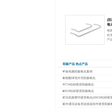
过U
60
用
阳
[
氧
电
此
产
要求
阳
度
具
均
阳极
产品·热点产品
电
应
平板电脑阳极氧化案例
智能翻译笔外壳阳极氧化
7075#铝材硬质阳极氧化
6063#铝材硬质阳极氧化
空压机耐磨环硬质氧化(6063#铝材硬
室外通讯设备用连接器组件硬质阳极