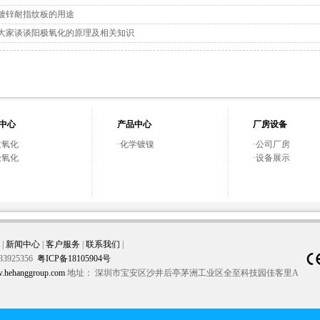
镀锌耐指纹板的用途
大家谈谈阳极氧化的原理及相关知识
中心
产品中心
厂房设备
质氧化
·
化学镀镍
·
公司厂房
极氧化
·
设备展示
|
新闻中心
|
客户服务
|
联系我们
|
33925356
粤ICP备18105904号
.hehanggroup.com
地址： 深圳市宝安区沙井后亭茅洲工业区全至科技园佳客里A