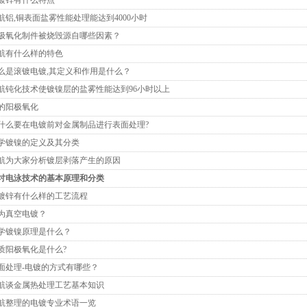
航铝,铜表面盐雾性能处理能达到4000小时
极氧化制件被烧毁源自哪些因素？
航有什么样的特色
么是滚镀电镀,其定义和作用是什么？
航钝化技术使镀镍层的盐雾性能达到96小时以上
的阳极氧化
什么要在电镀前对金属制品进行表面处理?
学镀镍的定义及其分类
航为大家分析镀层剥落产生的原因
讨电泳技术的基本原理和分类
镀锌有什么样的工艺流程
为真空电镀？
学镀镍原理是什么？
质阳极氧化是什么?
面处理-电镀的方式有哪些？
航谈金属热处理工艺基本知识
航整理的电镀专业术语一览