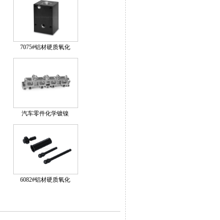
7075#铝材硬质氧化
汽车零件化学镀镍
6082#铝材硬质氧化