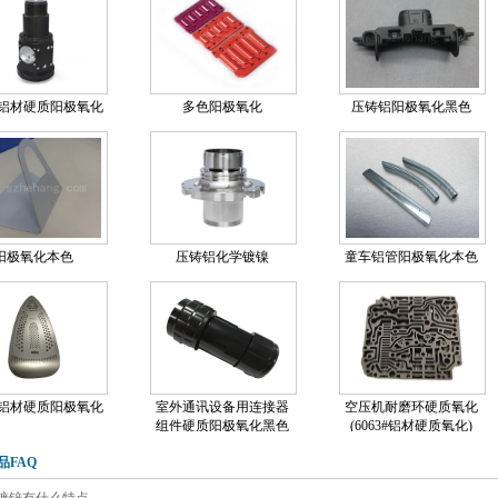
5#铝材硬质阳极氧化
多色阳极氧化
压铸铝阳极氧化黑色
阳极氧化本色
压铸铝化学镀镍
童车铝管阳极氧化本色
3#铝材硬质阳极氧化
室外通讯设备用连接器
空压机耐磨环硬质氧化
组件硬质阳极氧化黑色
(6063#铝材硬质氧化)
品FAQ
镀锌有什么特点