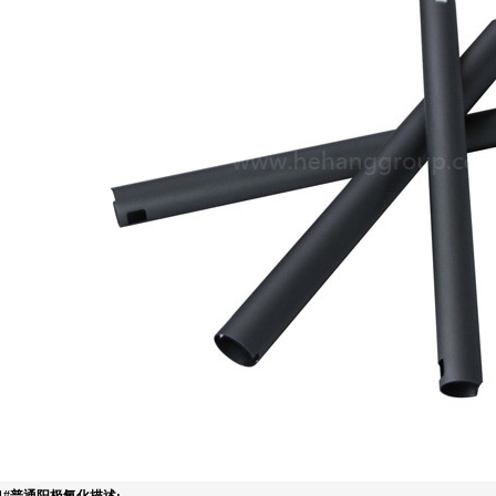
61#普通阳极氧化
描述: