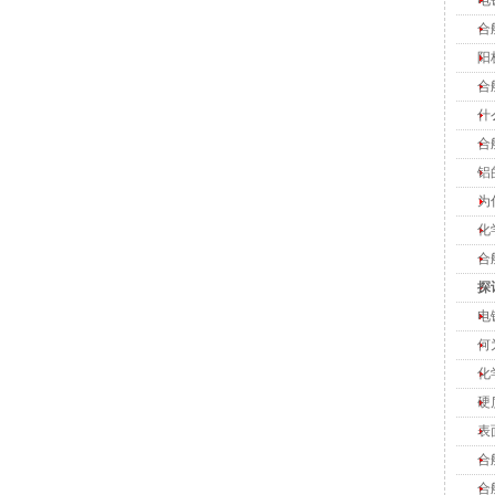
合
阳
合
什
合
铝
为
化
合
探
电
何
化
硬
表
合
合