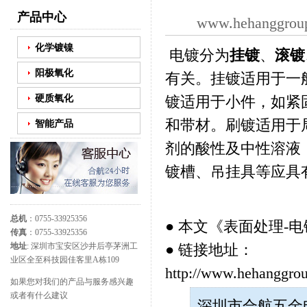
产品中心
www.hehanggrou
化学镀镍
电镀分为
挂镀
、
滚镀
阳极氧化
有关。挂镀适用于一
硬质氧化
镀适用于小件，如紧
和带材。刷镀适用于
智能产品
剂的酸性及中性溶液
镀槽、吊挂具等应具
总机
：0755-33925356
● 本文《
表面处理-
传真
：0755-33925356
● 链接地址：
地址
: 深圳市宝安区沙井后亭茅洲工
业区全至科技园佳客里A栋109
http://www.hehanggrou
如果您对我们的产品与服务感兴趣
或者有什么建议
深圳市合航五金电子