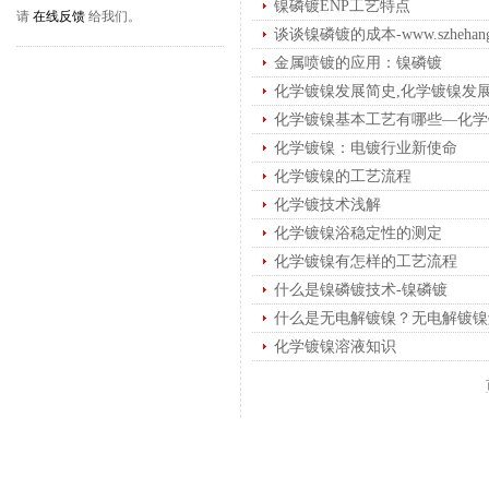
镍磷镀ENP工艺特点
请
在线反馈
给我们。
谈谈镍磷镀的成本-www.szhehang
金属喷镀的应用：镍磷镀
化学镀镍发展简史,化学镀镍发
化学镀镍基本工艺有哪些—化学
化学镀镍：电镀行业新使命
化学镀镍的工艺流程
化学镀技术浅解
化学镀镍浴稳定性的测定
化学镀镍有怎样的工艺流程
什么是镍磷镀技术-镍磷镀
什么是无电解镀镍？无电解镀镍
化学镀镍溶液知识