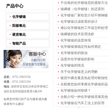
不合格的化学镀镍层的退除方法
产品中心
镍磷镀（化学镀镍）的还原剂
化学镀镍厂家给您介绍不锈钢镀
化学镀镍
化学镀镍过滤装置的设计
阳极氧化
难以化学镀镍的工件该怎样处理
镍磷镀的技术应用浅析
硬质氧化
化学镀镍的温度体现
智能产品
化学镀镍液稳定性如何测定
化学镀镍前的除油
温度对化学镀镍的影响
化学镀镍的情况
关于化学镀镍意义的理解
总机
：0755-33925356
镀层中磷含量及热处理对耐蚀性
传真
：0755-33925356
合航教您如何掌握化学镀镍的温
地址
: 深圳市宝安区沙井后亭茅洲工
化学镀镍如何除锈？
业区全至科技园佳客里A栋109
合航介绍一种化学镀镍溶液其他
如果您对我们的产品与服务感兴趣
化学镀镍在汽车工业上的应用
或者有什么建议